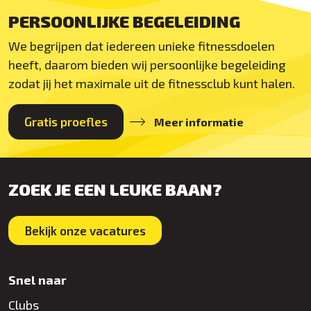
PERSOONLIJKE BEGELEIDING
We begrijpen dat iedereen unieke fitnessdoelen
heeft, daarom bieden wij persoonlijke begeleiding
zodat jij het maximale uit de fitnessclub kunt halen.
Gratis proefles
Meer informatie
ZOEK JE EEN LEUKE BAAN?
Bekijk onze vacatures
Snel naar
Clubs