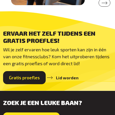
ERVAAR HET ZELF TIJDENS EEN
GRATIS PROEFLES!
Wil je zelf ervaren hoe leuk sporten kan zijn in één
van onze fitnessclubs? Kom het uitproberen tijdens
een gratis proefles of word direct lid!
Gratis proefles
Lid worden
ZOEK JE EEN LEUKE BAAN?