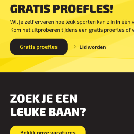
GRATIS PROEFLES!
Wil je zelf ervaren hoe leuk sporten kan zijn in één
Kom het uitproberen tijdens een gratis proefles of w
Gratis proefles
Lid worden
ZOEK JE EEN
LEUKE BAAN?
Bekijk onze vacatures