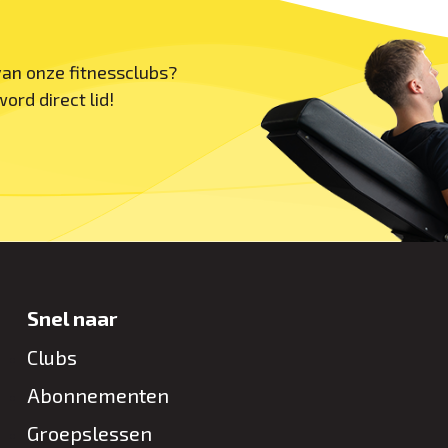
 van onze fitnessclubs?
ord direct lid!
Snel naar
Clubs
Abonnementen
Groepslessen