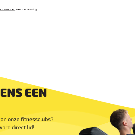
oorwaarden
van toepassing.
DENS EEN
 van onze fitnessclubs?
ord direct lid!