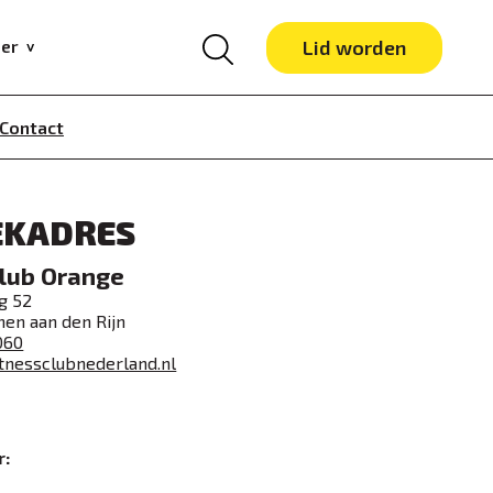
er
Lid worden
Contact
EKADRES
club Orange
g 52
en aan den Rijn
060
tnessclubnederland.nl
r: