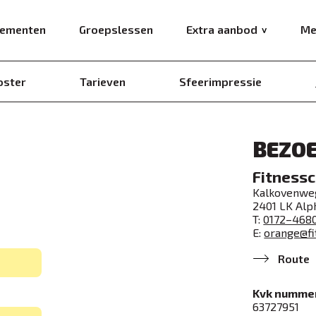
ementen
Groepslessen
Extra aanbod
Me
oster
Tarieven
Sfeerimpressie
BEZO
Fitness
Kalkovenwe
2401 LK
Alph
T:
0172–468
E:
orange@fi
Route
Kvk numme
63727951