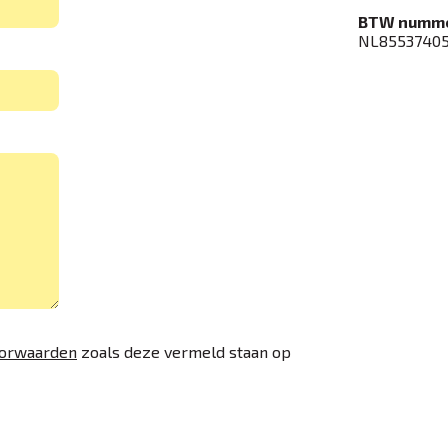
BTW numme
NL8553740
orwaarden
zoals deze vermeld staan op