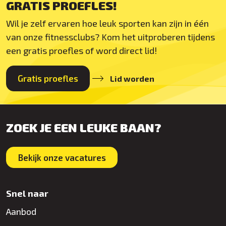
GRATIS PROEFLES!
Wil je zelf ervaren hoe leuk sporten kan zijn in één
van onze fitnessclubs? Kom het uitproberen tijdens
een gratis proefles of word direct lid!
Gratis proefles
Lid worden
ZOEK JE EEN LEUKE BAAN?
Bekijk onze vacatures
Snel naar
Aanbod