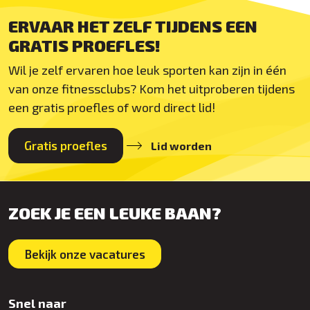
ERVAAR HET ZELF TIJDENS EEN
GRATIS PROEFLES!
Wil je zelf ervaren hoe leuk sporten kan zijn in één
van onze fitnessclubs? Kom het uitproberen tijdens
een gratis proefles of word direct lid!
Gratis proefles
Lid worden
ZOEK JE EEN LEUKE BAAN?
Bekijk onze vacatures
Snel naar