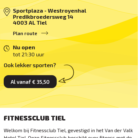
Sportplaza - Westroyenhal
Predikbroedersweg 14
4003 AL
Tiel
Plan route
Nu open
tot 21:30 uur
Ook lekker sporten?
Al vanaf € 35,50
FITNESSCLUB TIEL
Welkom bij Fitnessclub Tiel, gevestigd in het Van der Valk
Hotel Tiel. Onze Fitnessclub beschikt over fitness met de