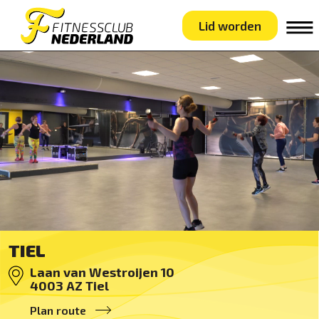
Lid worden
TIEL
Laan van Westroijen 10
4003 AZ
Tiel
Plan route